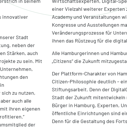
rstrich in seinem
Wirtschaftsexperten, Digital-Spe
einer Vielzahl weiterer Experten
 innovativer
Academy und Veranstaltungen w
Kongresse und Ausstellungen mac
Veränderungsprozesse für Unte
unserer Stadt
ihnen das Rüstzeug für die digita
rtung, neben der
en Stärken, auch
Alle Hamburgerinnen und Hamburg
ojekte zu sein. Mit
„Citizens“ die Zukunft mitzugesta
 Unternehmen,
Der Plattform-Charakter von Ham
chtungen den
Citizen-Philosophie deutlich – e
in
Stiftungsarbeit. Denn der DigitalCa
r sich zu nutzen,
Stadt der Zukunft mitentwickeln 
 aber auch alle
Bürger in Hamburg, Experten, 
 mit ihren eigenen
öffentliche Einrichtungen sind e
ofitieren.“
Denn für die Gestaltung des Fort
diumsmitglied der