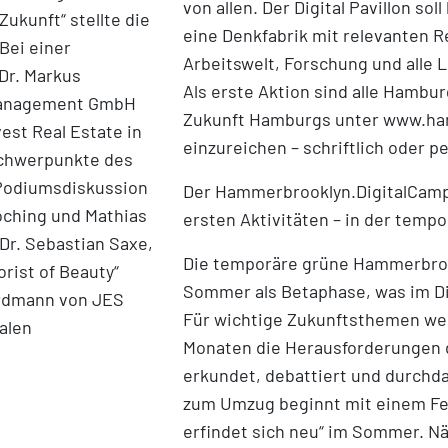
von allen. Der Digital Pavillon so
ukunft“ stellte die
eine Denkfabrik mit relevanten R
Bei einer
Arbeitswelt, Forschung und alle 
Dr. Markus
Als erste Aktion sind alle Hambur
 Management GmbH
Zukunft Hamburgs unter www.h
est Real Estate in
einzureichen – schriftlich oder p
Schwerpunkte des
 Podiumsdiskussion
Der Hammerbrooklyn.DigitalCampu
Bloching und Mathias
ersten Aktivitäten – in der tem
 Dr. Sebastian Saxe,
Die temporäre grüne Hammerbro
orist of Beauty“
Sommer als Betaphase, was im Dig
Erdmann von JES
Für wichtige Zukunftsthemen wer
alen
Monaten die Herausforderungen d
erkundet, debattiert und durchd
zum Umzug beginnt mit einem Fe
erfindet sich neu“ im Sommer. Nä