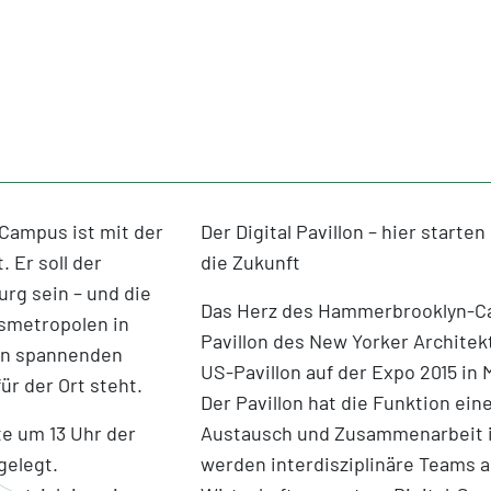
Campus ist mit der
Der Digital Pavillon – hier start
 Er soll der
die Zukunft
urg sein – und die
Das Herz des Hammerbrooklyn-Cam
nsmetropolen in
Pavillon des New Yorker Architek
in spannenden
US-Pavillon auf der Expo 2015 in M
̈r der Ort steht.
Der Pavillon hat die Funktion ein
te um 13 Uhr der
Austausch und Zusammenarbeit ini
gelegt.
werden interdisziplinäre Teams 