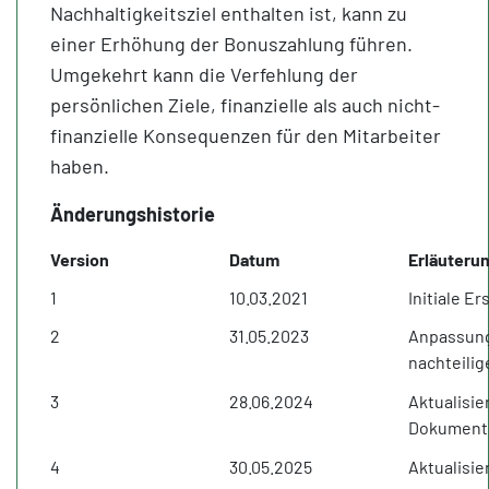
Nachhaltigkeitsziel enthalten ist, kann zu
einer Erhöhung der Bonuszahlung führen.
Umgekehrt kann die Verfehlung der
persönlichen Ziele, finanzielle als auch nicht-
finanzielle Konsequenzen für den Mitarbeiter
haben.
Änderungshistorie
Version
Datum
Erläuteru
1
10.03.2021
Initiale E
2
31.05.2023
Anpassung 
nachteili
3
28.06.2024
Aktualisie
Dokuments
4
30.05.2025
Aktualisi