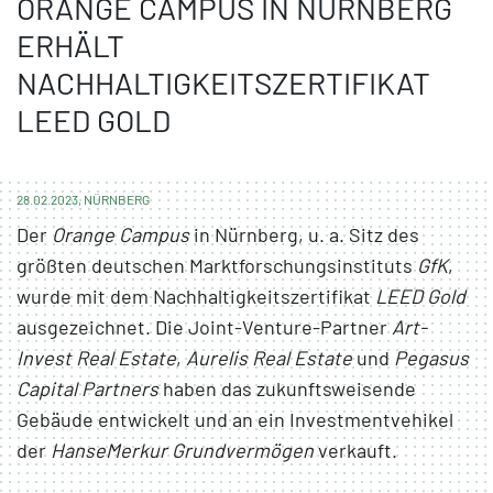
ORANGE CAMPUS IN NÜRNBERG
ERHÄLT
NACHHALTIGKEITSZERTIFIKAT
LEED GOLD
28.02.2023, NÜRNBERG
Der
Orange Campus
in Nürnberg, u. a. Sitz des
größten deutschen Marktforschungsinstituts
GfK
,
wurde mit dem Nachhaltigkeitszertifikat
LEED Gold
ausgezeichnet. Die Joint-Venture-Partner
Art-
Invest Real Estate
,
Aurelis Real Estate
und
Pegasus
Capital Partners
haben das zukunftsweisende
Gebäude entwickelt und an ein Investmentvehikel
der
HanseMerkur Grundvermögen
verkauft.