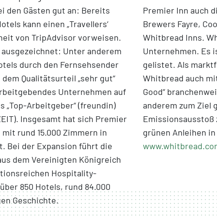
 den Gästen gut an: Bereits
Premier Inn auch d
Hotels kann einen „Travellers‘
Brewers Fayre, Coo
heit von TripAdvisor vorweisen.
Whitbread Inns. Wh
 ausgezeichnet: Unter anderem
Unternehmen. Es i
otels durch den Fernsehsender
gelistet. Als mark
 dem Qualitätsurteil „sehr gut“
Whitbread auch mi
 arbeitgebendes Unternehmen auf
Good“ branchenweit
 „Top-Arbeitgeber“ (freundin)
anderem zum Ziel g
ZEIT). Insgesamt hat sich Premier
Emissionsausstoß z
e mit rund 15.000 Zimmern in
grünen Anleihen in
. Bei der Expansion führt die
www.whitbread.co
 aus dem Vereinigten Königreich
itionsreichen Hospitality-
ber 850 Hotels, rund 84.000
gen Geschichte.