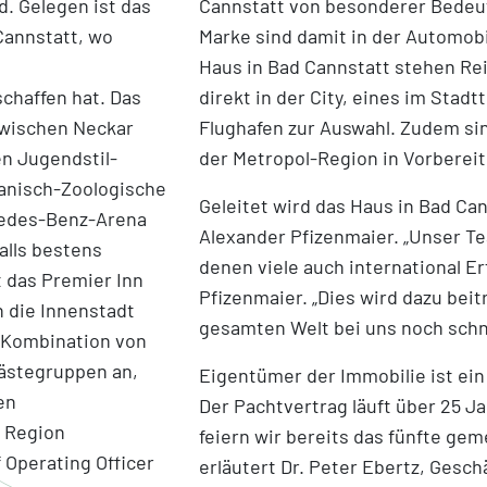
nd.
Gelegen ist das
Cannstatt von besonderer Bedeut
Cannstatt, wo
Marke sind damit in der Automob
Haus in Bad Cannstatt stehen Re
chaffen hat. Das
direkt in der City, eines im Stad
 zwischen Neckar
Flughafen zur Auswahl. Zudem si
n Jugendstil-
der Metropol-Region in Vorbereit
tanisch-Zoologische
Geleitet wird das Haus in Bad Ca
cedes-Benz-Arena
Alexander Pfizenmaier. „Unser T
alls bestens
denen viele auch international E
t das Premier Inn
Pfizenmaier. „
Dies wird dazu beit
 die Innenstadt
gesamten Welt bei uns noch schn
 Kombination von
ästegruppen an,
Eigentümer der Immobilie ist ein
en
Der Pachtvertrag läuft über 25 Ja
n Region
feiern wir bereits das fünfte ge
 Operating Officer
erläutert Dr. Peter Ebertz, Gesch