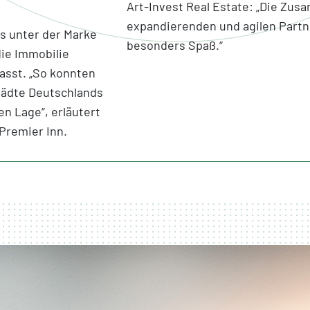
Art-Invest Real Estate: „Die Zus
expandierenden und agilen Partn
s unter der Marke
besonders Spaß.“
die Immobilie
sst. „So konnten
tädte Deutschlands
n Lage“, erläutert
Premier Inn.