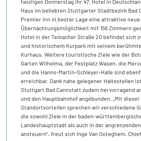
heutigen Donnerstag ihr 47. Hotel in Deutschla
Haus im beliebten Stuttgarter Stadtbezirk Bad 
Premier Inn in bester Lage eine attraktive neue
Übernachtungsmöglichkeit mit 156 Zimmern ges
Hotel in der Teinacher Straße 20 befindet sich
und historischem Kurpark mit seinem berühmte
Kurhaus. Weitere touristische Ziele wie der Bo
Garten Wilhelma, der Festplatz Wasen, die Mer
und die Hanns-Martin-Schleyer-Halle sind ebenf
erreichbar. Dank nahe gelegener Haltestellen is
Stuttgart Bad Cannstatt zudem hervorragend an
und den Hauptbahnhof angebunden. „Mit dieser
Standortvorteilen sprechen wir verschiedene G
die sowohl Ziele in der baden-württembergisch
Landeshauptstadt als auch in der angrenzende
ansteuern“, freut sich Inge Van Ooteghem, Chief