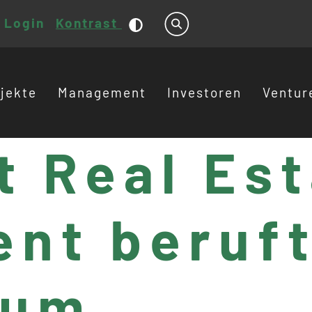
Login
Kontrast
Suche
jekte
Management
Investoren
Ventur
t Real Es
nt beruft
zum