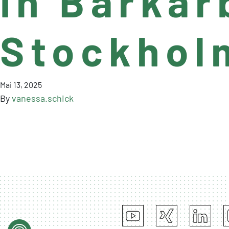
in Barkar
Stockho
Mai 13, 2025
By
vanessa.schick