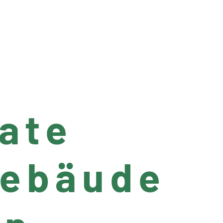
tate
gebäude