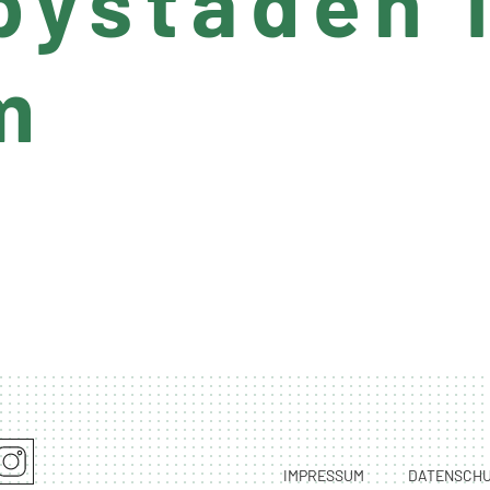
bystaden 
lm
IMPRESSUM
DATENSCH