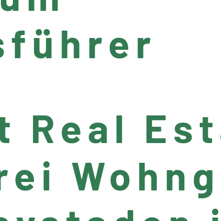
sführer
t Real Es
drei Wohn