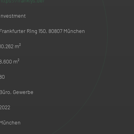
https://franklys.de/
Investment
Frankfurter Ring 150, 80807 München
10.262 m²
8.600 m²
80
Büro, Gewerbe
2022
München