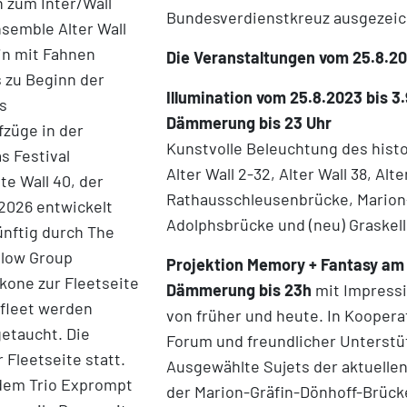
 zum Inter/Wall
Bundesverdienstkreuz ausgezeic
semble Alter Wall
in mit Fahnen
Die Veranstaltungen vom 25.8.20
s zu Beginn der
Illumination vom 25.8.2023 bis 3
s
Dämmerung bis 23 Uhr
züge in der
Kunstvolle Beleuchtung des his
s Festival
Alter Wall 2-32, Alter Wall 38, Alt
te Wall 40, der
Rathausschleusenbrücke, Marion
 2026 entwickelt
Adolphsbrücke und (neu) Graskel
ünftig durch The
llow Group
Projektion Memory + Fantasy am
kone zur Fleetseite
Dämmerung bis 23h
mit Impressi
rfleet werden
von früher und heute. In Kooper
getaucht. Die
Forum und freundlicher Unterstüt
 Fleetseite statt.
Ausgewählte Sujets der aktuellen
 dem Trio Exprompt
der Marion-Gräfin-Dönhoff-Brüc