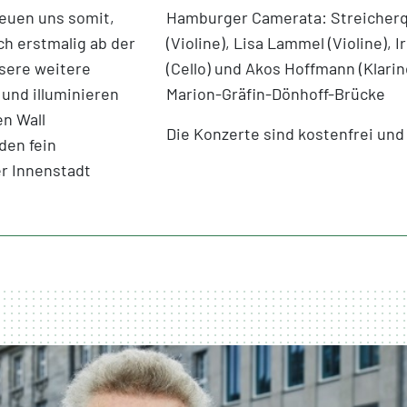
reuen uns somit,
Hamburger Camerata: Streicherq
ch erstmalig ab der
(Violine), Lisa Lammel (Violine), I
sere weitere
(Cello) und Akos Hoffmann (Klari
 und illuminieren
Marion-Gräfin-Dönhoff-Brücke
en Wall
Die Konzerte sind kostenfrei und 
den fein
er Innenstadt