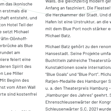
Walls, die gleichzeitig modern ge
um das ikonische
Anfang an fasziniert. Die Fleetse
n erstmals die
die Herzkammer der Stadt. Und d
chaft entsteht, und
Hafen ist eine Urstruktur, an die
on Hotel Teil der
mit dem Blue Port noch stärker e
e setzt Michael
Michael Batz.
räfin-Dönhoff-
erbrücke als Blue
Michael Batz gehört zu den reno
 rundet am
Hansestadt. Seine Projekte umf
ere feiert eine
Buchtiteln zahlreiche Theaterst
deren Spirit des
Kunstaktionen sowie internationa
n Lee Miller
“Blue Goals” und “Blue Port”. Mich
 Mit Beginn des
Ratjen-Medaille des Hamburger Se
nst vom Alten Wall
u. a. den Theaterpreis Hamburg –
rte sind kostenfrei
„Hamburger des Jahres“ geehrt. S
Ehrenschleusenwärter der Kongre
Schleusenwärter S.C. 2021 wurde