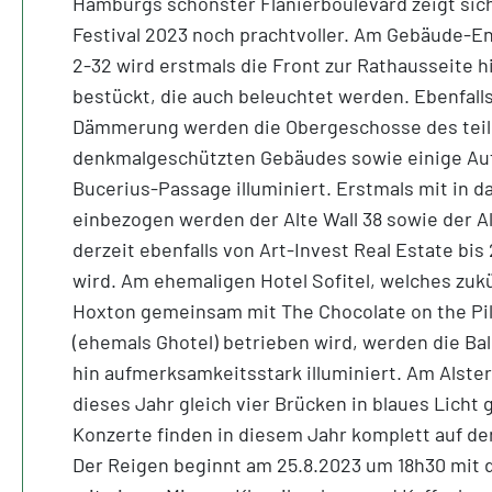
Hamburgs schönster Flanierboulevard zeigt sich
Festival 2023 noch prachtvoller. Am Gebäude-En
2-32 wird erstmals die Front zur Rathausseite h
bestückt, die auch beleuchtet werden. Ebenfall
Dämmerung werden die Obergeschosse des teil
denkmalgeschützten Gebäudes sowie einige Auf
Bucerius-Passage illuminiert. Erstmals mit in da
einbezogen werden der Alte Wall 38 sowie der Al
derzeit ebenfalls von Art-Invest Real Estate bis
wird. Am ehemaligen Hotel Sofitel, welches zuk
Hoxton gemeinsam mit The Chocolate on the Pi
(ehemals Ghotel) betrieben wird, werden die Bal
hin aufmerksamkeitsstark illuminiert. Am Alste
dieses Jahr gleich vier Brücken in blaues Licht 
Konzerte finden in diesem Jahr komplett auf der
Der Reigen beginnt am 25.8.2023 um 18h30 mit