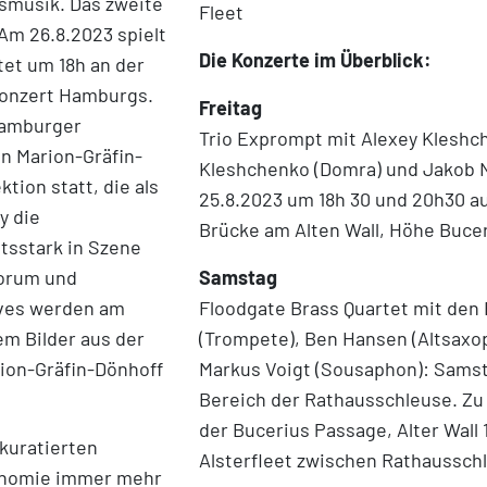
usmusik. Das zweite
Fleet
Am 26.8.2023 spielt
Die Konzerte im Überblick:
tet um 18h an der
konzert Hamburgs.
Freitag
 Hamburger
Trio Exprompt mit Alexey Kleshche
n Marion-Gräfin-
Kleshchenko (Domra) und Jakob N
tion statt, die als
25.8.2023 um 18h 30 und 20h30 au
y die
Brücke am Alten Wall, Höhe Buce
tsstark in Szene
Forum und
Samstag
ives werden am
Floodgate Brass Quartet mit den
m Bilder aus der
(Trompete), Ben Hansen (Altsaxop
rion-Gräfin-Dönhoff
Markus Voigt (Sousaphon): Samst
Bereich der Rathausschleuse. Zu
der Bucerius Passage, Alter Wall
 kuratierten
Alsterfleet zwischen Rathaussch
onomie immer mehr