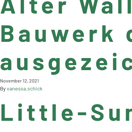
Alter Wal
Bauwerk 
ausgezei
November 12, 2021
By
vanessa.schick
Little-S