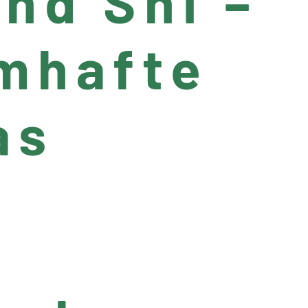
nd Shi –
amhafte
as