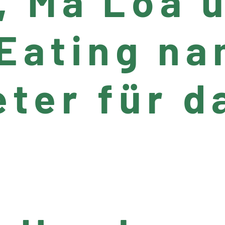
, Ma’Loa u
 Eating n
ter für d