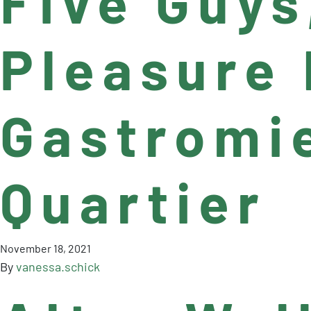
Five Guys
Pleasure
Gastromie
Quartier
November 18, 2021
By
vanessa.schick