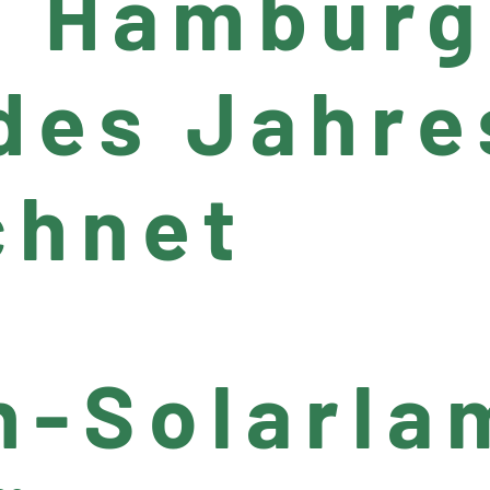
l Hamburg
des Jahre
chnet
un-Solarl