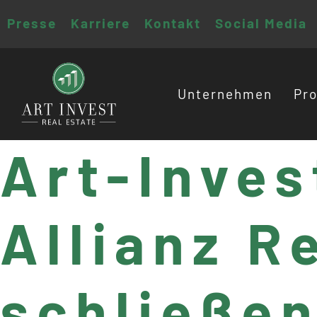
Presse
Karriere
Kontakt
Social Media
Unternehmen
Pro
Art-Inves
Allianz R
schließen