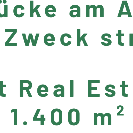
ücke am A
 Zweck st
t Real Es
 1.400 m²