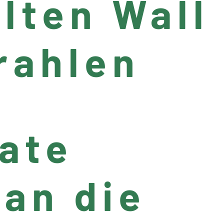
lten Wall
rahlen
tate
 an die