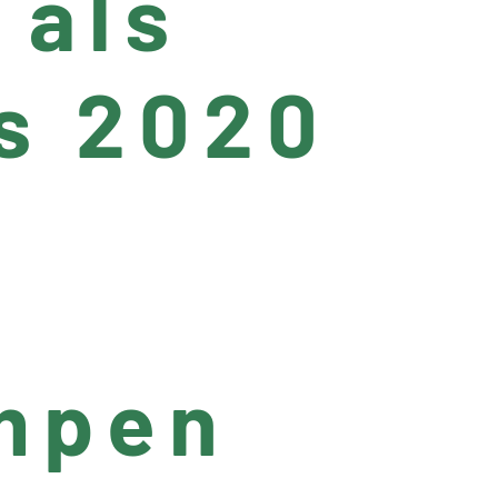
 als
s 2020
ampen