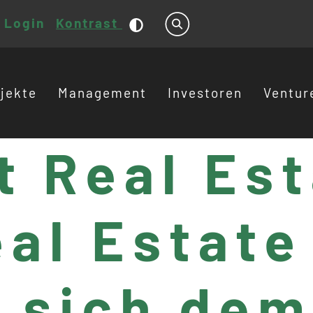
Login
Kontrast
Suche
jekte
Management
Investoren
Ventur
t Real Es
eal Estate
 sich dem