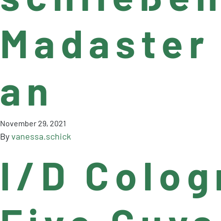
Madaster
an
November 29, 2021
By
vanessa.schick
I/D Colog